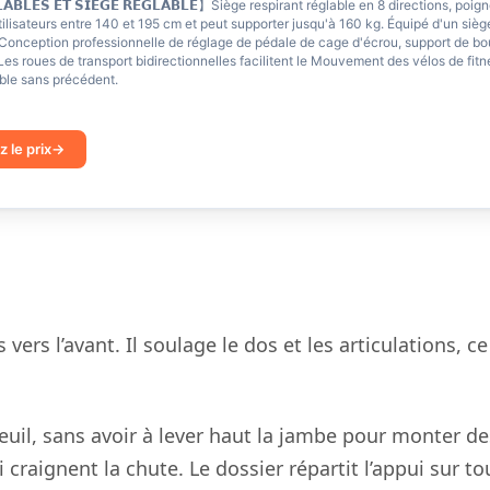
𝗚𝗟𝗔𝗕𝗟𝗘𝗦 𝗘𝗧 𝗦𝗜𝗘̀𝗚𝗘 𝗥𝗘́𝗚𝗟𝗔𝗕𝗟𝗘】Siège respirant réglable en 8 directions,
tilisateurs entre 140 et 195 cm et peut supporter jusqu'à 160 kg. Équipé d'un siège
Conception professionnelle de réglage de pédale de cage d'écrou, support de bout
Les roues de transport bidirectionnelles facilitent le Mouvement des vélos de fitn
le sans précédent.
z le prix
ers l’avant. Il soulage le dos et les articulations, ce 
uil, sans avoir à lever haut la jambe pour monter des
craignent la chute. Le dossier répartit l’appui sur to