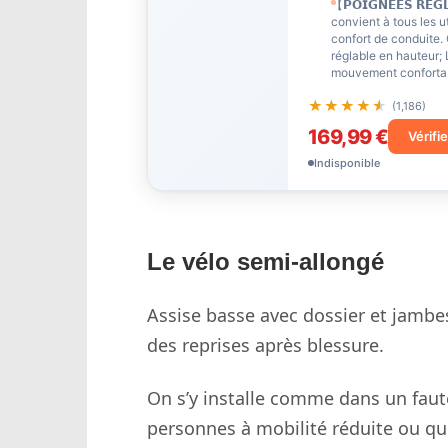
【𝗣𝗢𝗜𝗚𝗡𝗘́𝗘𝗦 𝗥𝗘́
convient à tous les u
confort de conduite. 
réglable en hauteur; 
mouvement confortab
★★★★★
★★★★★
(1,186)
169,99 €
Vérifie
Indisponible
Le vélo semi-allongé
Assise basse avec dossier et jambes v
des reprises après blessure.
On s’y installe comme dans un faute
personnes à mobilité réduite ou qui 