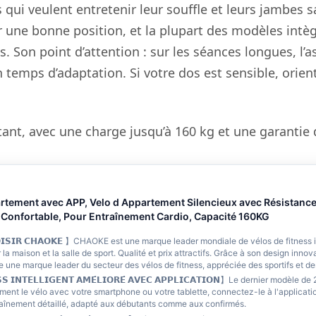
s qui veulent entretenir leur souffle et leurs jambes
r une bonne position, et la plupart des modèles intèg
 Son point d’attention : sur les séances longues, l’a
mps d’adaptation. Si votre dos est sensible, orient
nt, avec une charge jusqu’à 160 kg et une garantie 
tement avec APP, Velo d Appartement Silencieux avec Résistance 
 Confortable, Pour Entraînement Cardio, Capacité 160KG
𝗢𝗜𝗦𝗜𝗥 𝗖𝗛𝗔𝗢𝗞𝗘 】CHAOKE est une marque leader mondiale de vélos de fitness i
 la maison et la salle de sport. Qualité et prix attractifs. Grâce à son design inno
ne marque leader du secteur des vélos de fitness, appréciée des sportifs et des
𝗘𝗦𝗦 𝗜𝗡𝗧𝗘𝗟𝗟𝗜𝗚𝗘𝗡𝗧 𝗔𝗠𝗘́𝗟𝗜𝗢𝗥𝗘́ 𝗔𝗩𝗘𝗖 𝗔𝗣𝗣𝗟𝗜𝗖𝗔𝗧𝗜𝗢𝗡】Le dernier modè
ent le vélo avec votre smartphone ou votre tablette, connectez-le à l'applicat
aînement détaillé, adapté aux débutants comme aux confirmés.