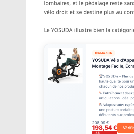
lombaires, et le pédalage reste san
vélo droit et se destine plus au conf
Le YOSUDA illustre bien la catégori
AMAZON
YOSUDA Vélo d'Appar
Montage Facile, Écra
🏆𝐘𝐎𝐒𝐔𝐃𝐀 – 𝐏𝐥𝐮𝐬 
haute qualité pour u
chacun de nos produi
🧘‍𝐄𝐧𝐭𝐫𝐚î𝐧𝐞𝐦𝐞𝐧𝐭
articulations. Idéal 
💪𝐀𝐝𝐚𝐩𝐭𝐞𝐳 𝐯𝐨𝐭𝐫
une posture parfaite 
débutants aux profess
208,99 €
198,54 €
Vérifi
-5%