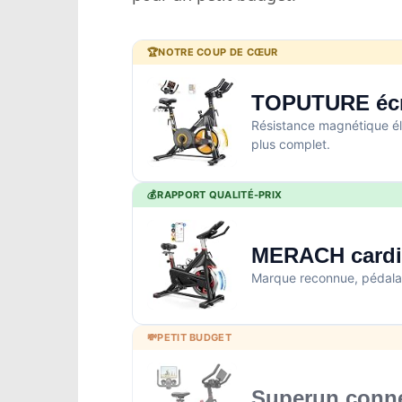
🏆
NOTRE COUP DE CŒUR
TOPUTURE écra
Résistance magnétique éle
plus complet.
💰
RAPPORT QUALITÉ-PRIX
MERACH card
Marque reconnue, pédalage
💸
PETIT BUDGET
Superun conn