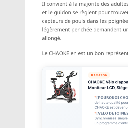
Il convient à la majorité des adulte
et le guidon se règlent pour trouve
capteurs de pouls dans les poignées.
légèrement penchée demandent un te
allongé.
Le CHAOKE en est un bon représenta
AMAZON
CHAOKE Vélo d'appar
Moniteur LCD, Siège
【𝗣𝗢𝗨𝗥𝗤𝗨𝗢𝗜 𝗖𝗛
de haute qualité pour
CHAOKE est devenue u
【𝗩𝗘́𝗟𝗢 𝗗𝗘 𝗙𝗜𝗧𝗡
Synchronisez simplem
un programme d'entr