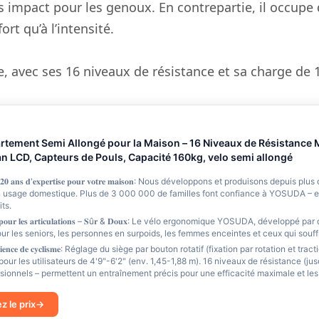
s impact pour les genoux. En contrepartie, il occupe
ort qu’à l’intensité.
e, avec ses 16 niveaux de résistance et sa charge de 
tement Semi Allongé pour la Maison – 16 Niveaux de Résistance M
n LCD, Capteurs de Pouls, Capacité 160kg, velo semi allongé
𝐝𝐞 𝟐𝟎 𝐚𝐧𝐬 𝐝'𝐞𝐱𝐩𝐞𝐫𝐭𝐢𝐬𝐞 𝐩𝐨𝐮𝐫 𝐯𝐨𝐭𝐫𝐞 𝐦𝐚𝐢𝐬𝐨𝐧: Nous développons et produiso
n usage domestique. Plus de 3 000 000 de familles font confiance à YOSUDA – e
ts.
 𝐝𝐨𝐮𝐱 𝐩𝐨𝐮𝐫 𝐥𝐞𝐬 𝐚𝐫𝐭𝐢𝐜𝐮𝐥𝐚𝐭𝐢𝐨𝐧𝐬 – 𝐒û𝐫 & 𝐃𝐨𝐮𝐱: Le vélo ergonomique YOSUDA, dé
pour les seniors, les personnes en surpoids, les femmes enceintes et ceux qui sou
 𝐞𝐱𝐩é𝐫𝐢𝐞𝐧𝐜𝐞 𝐝𝐞 𝐜𝐲𝐜𝐥𝐢𝐬𝐦𝐞: Réglage du siège par bouton rotatif (fixation par rotati
pour les utilisateurs de 4'9"-6'2" (env. 1,45-1,88 m). 16 niveaux de résistance (j
ionnels – permettent un entraînement précis pour une efficacité maximale et les 
ez le prix