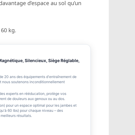
 davantage d’espace au sol qu’un
160 kg.
agnétique, Silencieux, Siège Réglable,
ns depuis plus de 20 ans des équipements d'entraînement de
t nous soutenons inconditionnellement
veloppé par des experts en rééducation, protège vos
ffrent de douleurs aux genoux ou au dos.
on et traction) pour un espace optimal pour les jambes et
usqu'à 60 lbs) pour chaque niveau – des
meilleurs résultats.