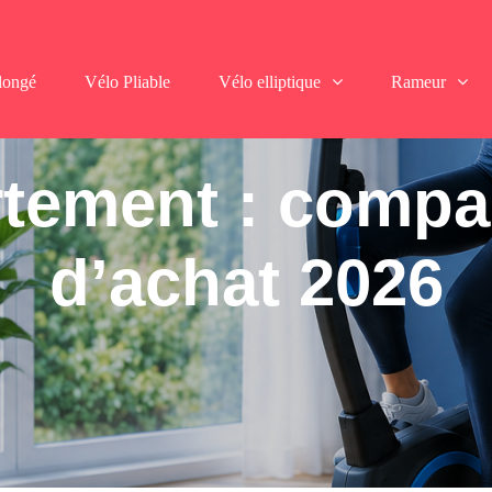
longé
Vélo Pliable
Vélo elliptique
Rameur
tement : compar
d’achat 2026