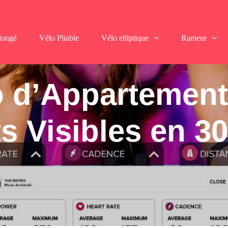
longé
Vélo Pliable
Vélo elliptique
Rameur
o d’Appartement 
s Visibles en 3