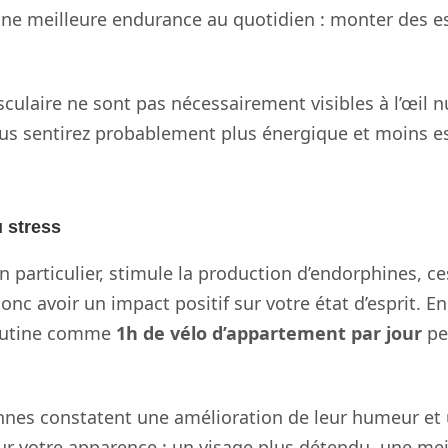
une meilleure endurance au quotidien : monter des 
culaire ne sont pas nécessairement visibles à l’œil nu
ous sentirez probablement plus énergique et moins ess
u stress
en particulier, stimule la production d’endorphines,
nc avoir un impact positif sur votre état d’esprit. En
routine comme
1h de vélo d’appartement par jour
pe
nes constatent une amélioration de leur humeur et u
sur votre apparence : un visage plus détendu, une me