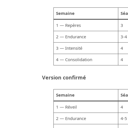
Semaine
Séa
1 — Repères
3
2 — Endurance
3-4
3 — Intensité
4
4 — Consolidation
4
Version confirmé
Semaine
Séa
1 — Réveil
4
2 — Endurance
4-5