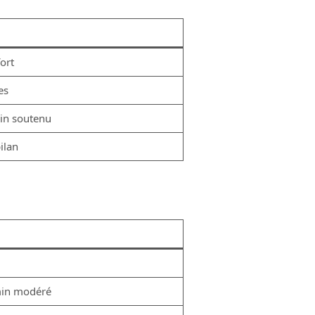
ort
es
min soutenu
ilan
 min modéré