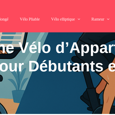
longé
Vélo Pliable
Vélo elliptique
Rameur
e Vélo d’Appart
our Débutants e